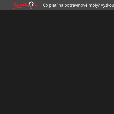
Co platí na potravinové moly? Vyzkouš