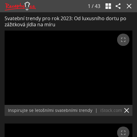
1
/
43
Svatební trendy pro rok 2023: Od luxusního dortu po
zážitková jídla na míru
Inspirujte se letošními svatebními trendy
|
iStock.com