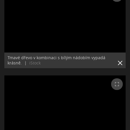
Tmavé dřevo v kombinaci s bílým nádobím vypadá
krásně.
|
iStock