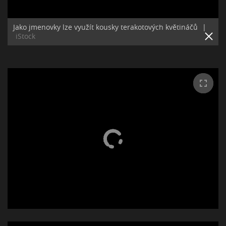
Jako jmenovky lze využít kousky terakotových květináčů
|
iStock