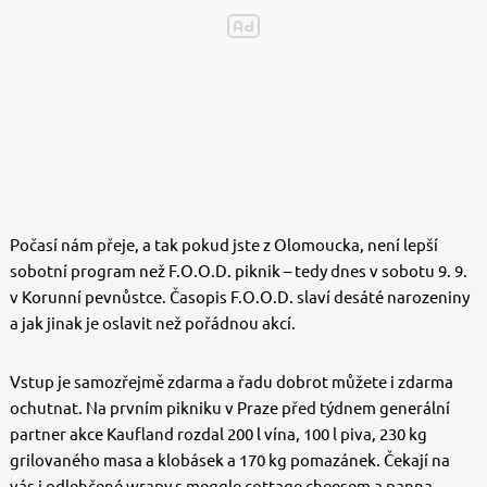
Počasí nám přeje, a tak pokud jste z Olomoucka, není lepší
sobotní program než F.O.O.D. piknik
–
tedy dnes v sobotu 9. 9.
v Korunní pevnůstce. Časopis F.O.O.D. slaví desáté narozeniny
a jak jinak je oslavit než pořádnou akcí.
Vstup je samozřejmě zdarma a řadu dobrot můžete i zdarma
ochutnat. Na prvním pikniku v Praze před týdnem generální
partner akce Kaufland rozdal 200 l vína, 100 l piva, 230 kg
grilovaného masa a klobásek a 170 kg pomazánek. Čekají na
vás i odlehčené wrapy s meggle cottage cheesem a panna