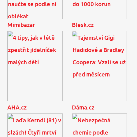
Mimibazar
Blesk.cz
Jaké barvy vám nejvíc
Šaty jako od návrháře?
sluší? Odhalte tajemství
Těchto 20 seženete v
barevné typologie a
běžných řetězcích do
naučte se podle ní ...
1000 korun
AHA.cz
Dáma.cz
4 tipy, jak v létě zpestřit
Tajemství Gigi Hadidové
jídelníček malých dětí
a Bradley Coopera: Vzali
se už před měsícem