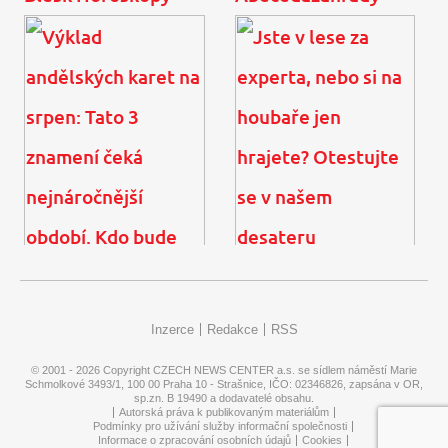
Plavky z výprodejů na
Psycholožka: Děti
poslední chvíli? Našli
nepotřebují neustále
jsme ty nejlepší pro
organizovaný program.
každou postavu
Prospívá jim něco úplně
...
Výklad andělských karet
Jste v lese za experta,
na srpen: Tato 3 znamení
nebo si na houbaře jen
Inzerce
Redakce
RSS
čeká nejnáročnější
hrajete? Otestujte se v
období. Kdo bude ...
našem desateru
© 2001 - 2026 Copyright
CZECH NEWS CENTER a.s.
se sídlem náměstí Marie
Schmolkové 3493/1, 100 00 Praha 10 - Strašnice, IČO: 02346826, zapsána v OR,
sp.zn. B 19490 a dodavatelé obsahu.
Autorská práva k publikovaným materiálům
Podmínky pro užívání služby informační společnosti
Informace o zpracování osobních údajů
Cookies