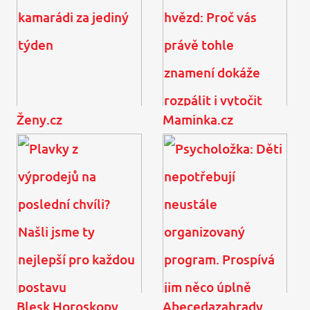
Ženy.cz
Maminka.cz
Laďa Kerndl (81) v slzách!
Nebezpečná chemie
Čtyři mrtví kamarádi za
podle hvězd: Proč vás
jediný týden
právě tohle znamení
dokáže rozpálit i vytočit
...
Blesk Horoskopy
Abecedazahrady