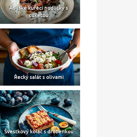
Asijské kuřecí nudličky s
cuketou
Řecký salát s olivami
Švestkový koláč s drobenkou