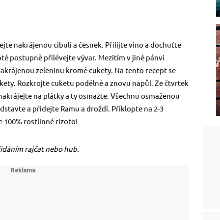
jte nakrájenou cibuli a česnek. Přilijte víno a dochuťte
oté postupně přilévejte vývar. Mezitím v jiné pánvi
akrájenou zeleninu kromě cukety. Na tento recept se
kety. Rozkrojte cuketu podélně a znovu napůl. Ze čtvrtek
nakrájejte na plátky a ty osmažte. Všechnu osmaženou
odstavte a přidejte Ramu a droždí. Přiklopte na 2-3
 100% rostlinné rizoto!
přidáním rajčat nebo hub.