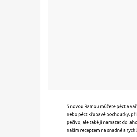
S novou Ramou můžete péct a vařit
nebo péct křupavé pochoutky, př
pečivo, ale také ji namazat do l
naším receptem na snadné a rychlé