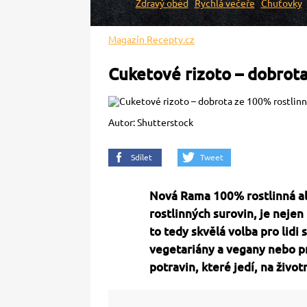
Zdravý oběd
Rychlá večeře
Chuťovky
Magazín Recepty.cz
Cuketové rizoto – dobrota
Autor: Shutterstock
Sdílet
Tweet
Nová Rama 100% rostlinná al
rostlinných surovin, je nejen
to tedy skvělá volba pro lidi
vegetariány a vegany nebo pr
potravin, které jedí, na život