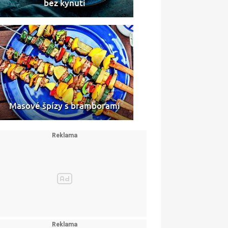
bez kynutí
Masové špízy s bramborami