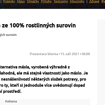
Polévky
Maso
Omáčky
Přílohy
Těstoviny
Moučníky
Zdravé
Ry
 ze 100% rostlinných surovin
Prezentace klienta •
15. září 2021 • 06:00
ternativa másla, vyrobená výhradně z
 lahodná, ale má stejné vlastnosti jako máslo. Je
 s nesnášenlivostí některých složek potravy, pro
o ty, kteří si jednoduše více uvědomují dopad
ní prostředí.