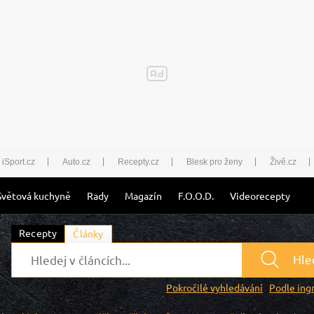
iSport.cz
Auto.cz
Recepty.cz
Blesk pro ženy
Živě.cz
Světová kuchyně
Rady
Magazín
F.O.O.D.
Videorecepty
Recepty
Články
Hle
Pokročilé vyhledávání
Podle ing