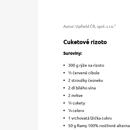
Autor: Upfield ČR, spol. s r.o."
Cuketové rizoto
Suroviny:
300 g rýže na rizoto
½ červené cibule
2 stroužky česneku
2 dl bílého vína
2 mrkve
½ cukety
¼ celeru
1 vrchovatá lžička cukru
50 g Ramy 100% rostlinné alterna