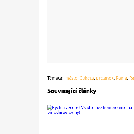
Témata:
máslo
,
Cuketa
,
prclanek
,
Rama
,
R
Související články