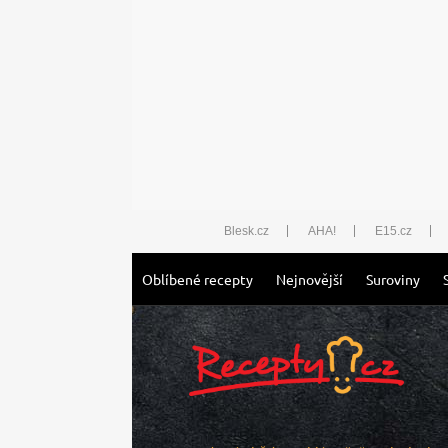
Blesk.cz
AHA!
E15.cz
Oblíbené recepty
Nejnovější
Suroviny