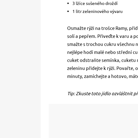
3 lžíce sušeného droždí
1 litr zeleninového vývaru
Osmažte rýži na trošce Ramy, přide
solí a pepřem. Přiveďte k varu a p
smažte s trochou cukru všechnu n
nejlépe hodí malé nebo střední cu
cuket odstraňte semínka, cuketu 
zeleninu přidejte k rýži. Povařte, 
minuty, zamíchejte a hotovo, máte
Tip: Zkuste toto jídlo ozvláštnit 