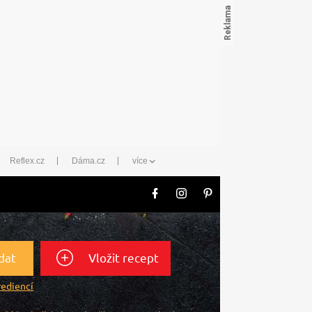
Reflex.cz
Dáma.cz
více
dat
Vložit recept
rediencí