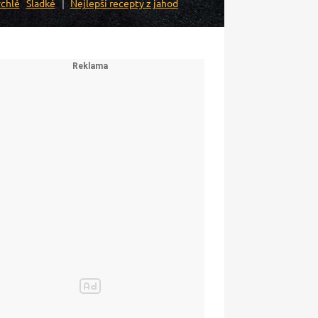
chlé
Sladké
Nejlepší recepty z jahod