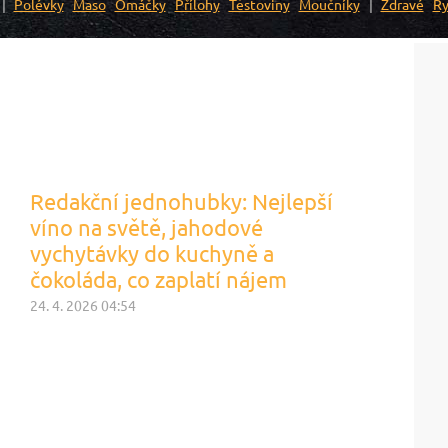
Polévky
Maso
Omáčky
Přílohy
Těstoviny
Moučníky
Zdravé
Ry
Redakční jednohubky: Nejlepší
víno na světě, jahodové
vychytávky do kuchyně a
čokoláda, co zaplatí nájem
24. 4. 2026 04:54