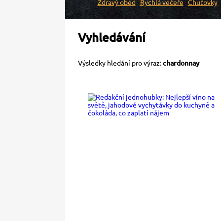
Zdravý oběd
Rychlá večeře
Chuťovky
Vyhledávání
Výsledky hledání pro výraz:
chardonnay