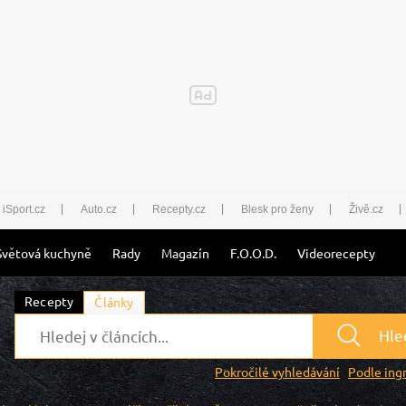
iSport.cz
Auto.cz
Recepty.cz
Blesk pro ženy
Živě.cz
Světová kuchyně
Rady
Magazín
F.O.O.D.
Videorecepty
Recepty
Články
Hle
Pokročilé vyhledávání
Podle ing