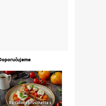
Doporučujeme
Rajčatová bruschetta s