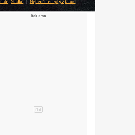
chlé
Sladké
Nejlepší recepty z jahod