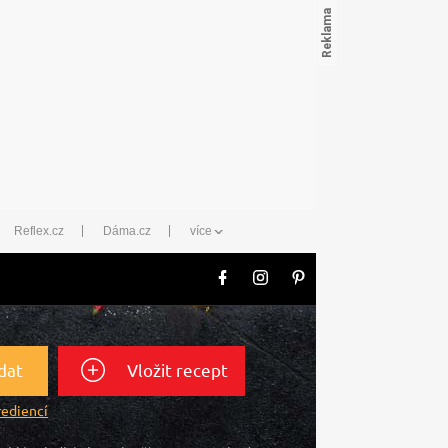
Reflex.cz
Dáma.cz
více
dat
Vložit recept
rediencí