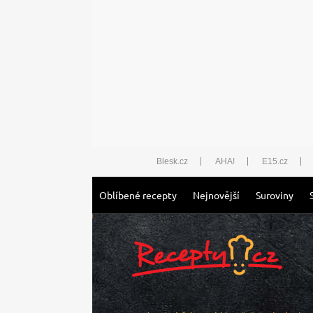
Blesk.cz
AHA!
E15.cz
Oblíbené recepty
Nejnovější
Suroviny