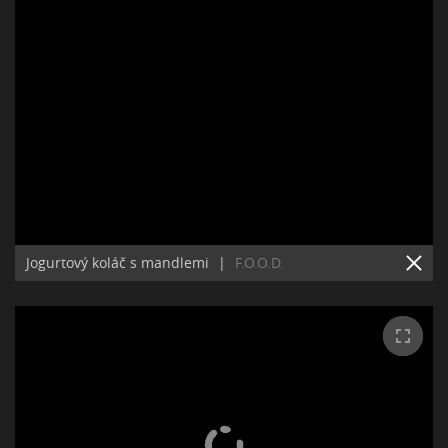
Jogurtový koláč s mandlemi
|
F.O.O.D.