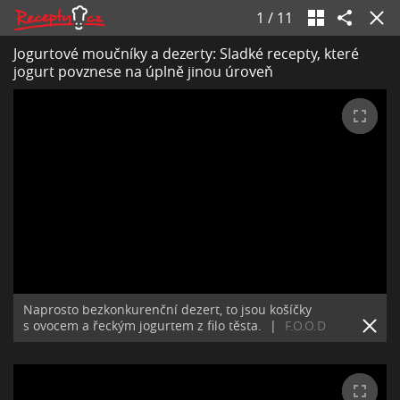
1
/
11
Jogurtové moučníky a dezerty: Sladké recepty, které
jogurt povznese na úplně jinou úroveň
Naprosto bezkonkurenční dezert, to jsou košíčky
s ovocem a řeckým jogurtem z filo těsta.
|
F.O.O.D