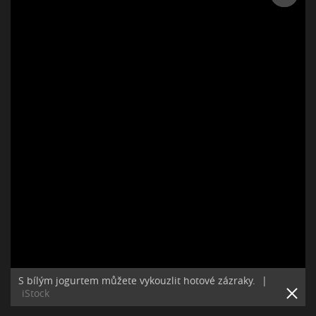
S bílým jogurtem můžete vykouzlit hotové zázraky.
|
iStock