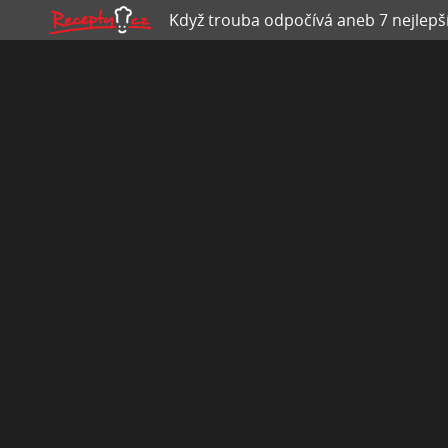
Když trouba odpočívá aneb 7 nejlepš