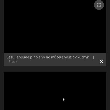
Bezu je všude plno a vy ho můžete využít v kuchyni
|
iStock