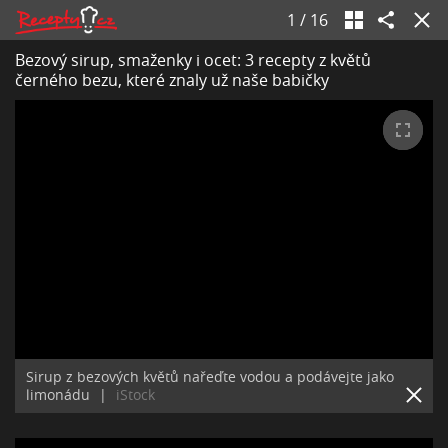
1
/
16
Bezový sirup, smaženky i ocet: 3 recepty z květů
černého bezu, které znaly už naše babičky
Sirup z bezových květů nařeďte vodou a podávejte jako
limonádu
|
iStock