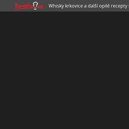
Whisky krkovice a další opilé recepty