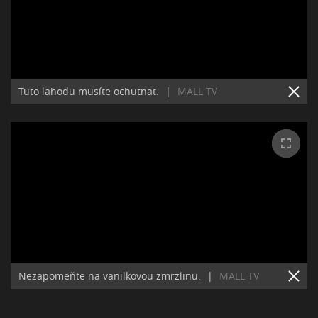
Tuto lahodu musíte ochutnat.
|
MALL TV
Nezapomeňte na vanilkovou zmrzlinu.
|
MALL TV