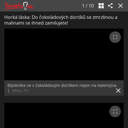
1
/
10
Horká láska: Do čokoládových dortíků se zmrzlinou a
malinami se ihned zamilujete!
Blýskněte se s čokoládovým dortíkem nejen na Valentýna.
|
MALL TV