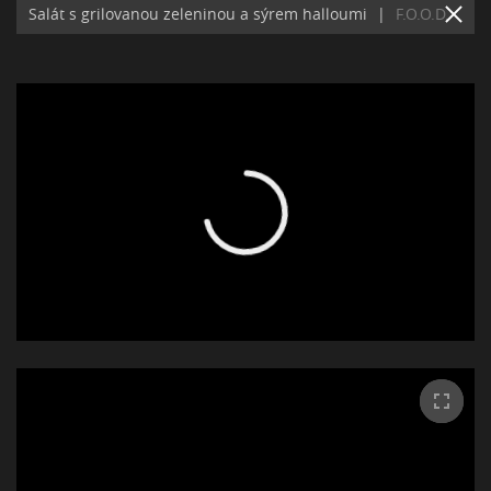
Salát s grilovanou zeleninou a sýrem halloumi
|
F.O.O.D.