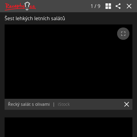
1
/
9
Šest lehkých letních salátů
Řecký salát s olivami
|
iStock