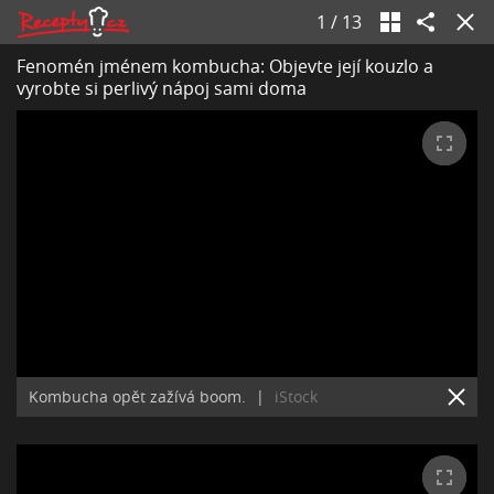
1
/
13
Fenomén jménem kombucha: Objevte její kouzlo a
vyrobte si perlivý nápoj sami doma
Kombucha opět zažívá boom.
|
iStock