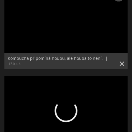
Kombucha připomíná houbu, ale houba to není.
|
iStock