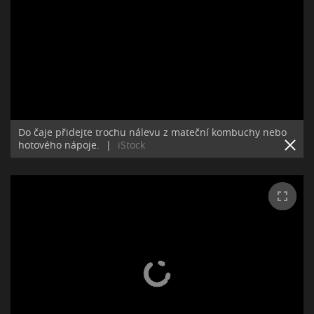
Do čaje přidejte trochu nálevu z mateční kombuchy nebo
hotového nápoje.
|
iStock