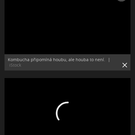
Kombucha připomíná houbu, ale houba to není.
|
iStock