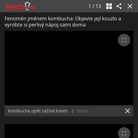
1
/
13
Fenomén jménem kombucha: Objevte její kouzlo a
vyrobte si perlivý nápoj sami doma
Kombucha opět zažívá boom.
|
iStock