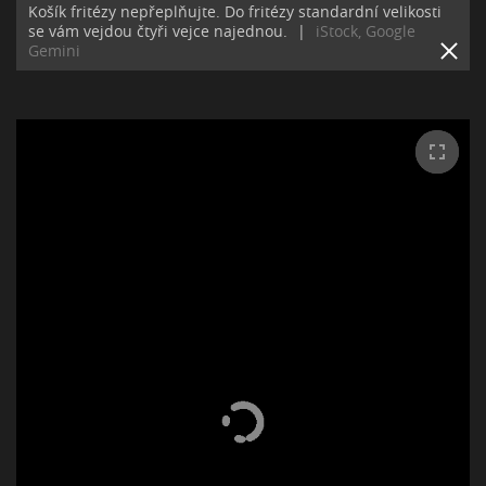
Košík fritézy nepřeplňujte. Do fritézy standardní velikosti
se vám vejdou čtyři vejce najednou.
|
iStock, Google
Gemini