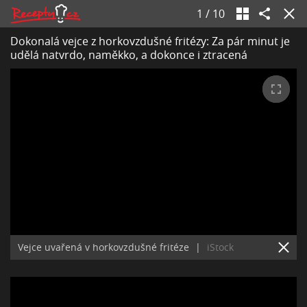
1
/
10
Dokonalá vejce z horkovzdušné fritézy: Za pár minut je
udělá natvrdo, naměkko, a dokonce i ztracená
Vejce uvařená v horkovzdušné fritéze
|
iStock