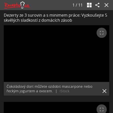
1
/
11
Dezerty ze 3 surovin a s minimem práce: Vyzkoušejte 5
skvělých sladkostí z domácích zásob
Čokoládový dort můžete ozdobit mascarpone nebo
řeckým jogurtem a ovocem.
|
iStock