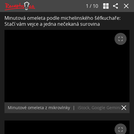
1
/
10
Minutová omeleta podle michelinského šéfkuchaře:
Stačí vám vejce a jedna nečekaná surovina
Minutové omeleta z mikrovlnky
|
iStock, Google Gemini