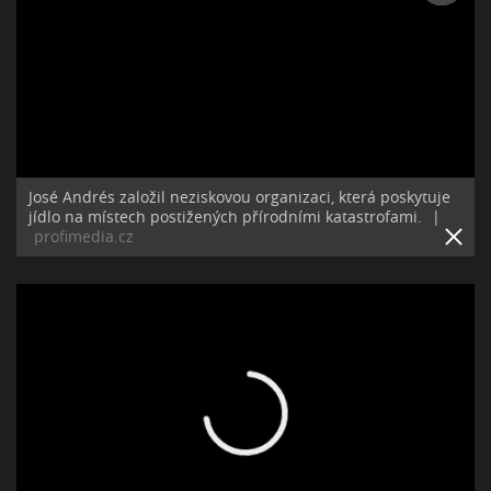
José Andrés založil neziskovou organizaci, která poskytuje
jídlo na místech postižených přírodními katastrofami.
|
profimedia.cz