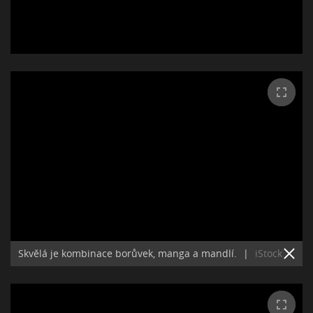
Skvělá je kombinace borůvek, manga a mandlí.
|
iStock