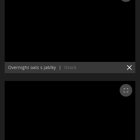
Overnight oats s jablky
|
iStock