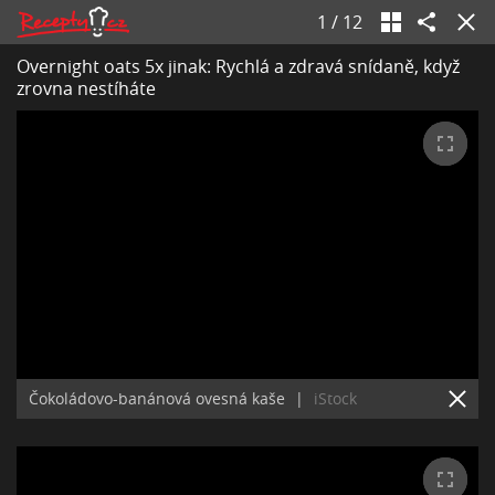
1
/
12
Overnight oats 5x jinak: Rychlá a zdravá snídaně, když
zrovna nestíháte
Čokoládovo-banánová ovesná kaše
|
iStock