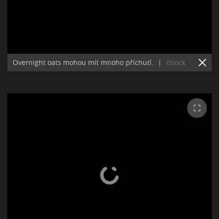
Overnight oats mohou mít mnoho příchutí.
|
iStock