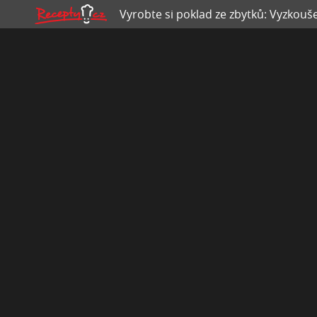
Vyrobte si poklad ze zbytků: Vyzkouše