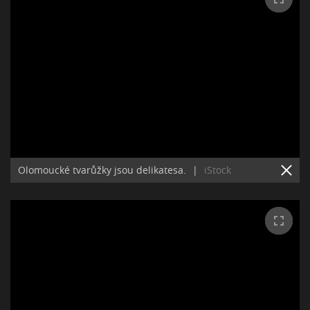
Olomoucké tvarůžky jsou delikatesa.
|
iStock