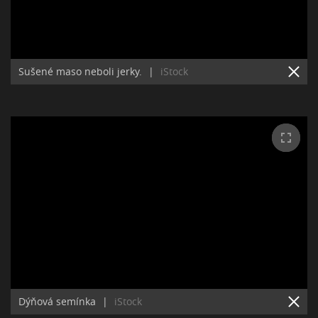
Sušené maso neboli jerky.
|
iStock
Dýňová semínka
|
iStock