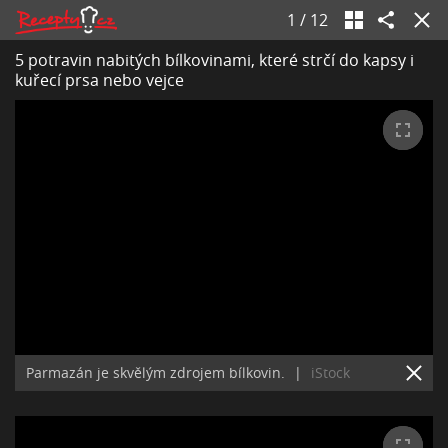
1
/
12
5 potravin nabitých bílkovinami, které strčí do kapsy i
kuřecí prsa nebo vejce
Parmazán je skvělým zdrojem bílkovin.
|
iStock