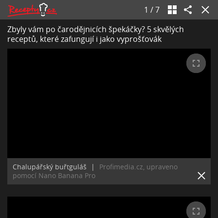
1
/
7
Zbyly vám po čarodějnicích špekáčky? 5 skvělých
receptů, které zafungují i jako vyprošťovák
Chalupářský buřtguláš
|
Profimedia.cz, upraveno
pomocí Nano Banana Pro