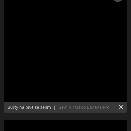
Buřty na pivě se zelím
|
Gemini/ Nano Banana Pro