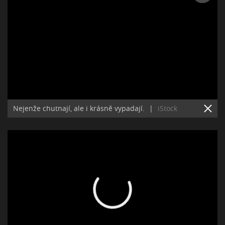
Nejenže chutnají, ale i krásně vypadají.
|
iStock