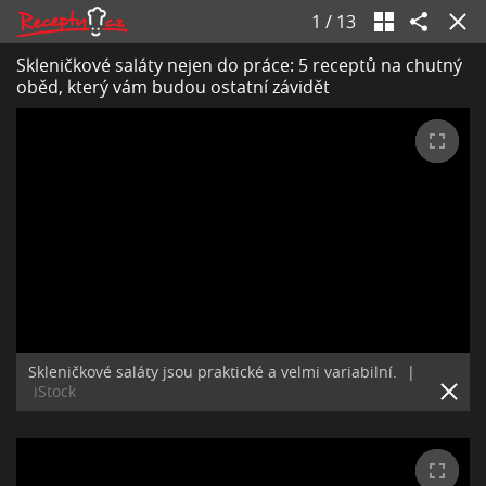
1
/
13
Skleničkové saláty nejen do práce: 5 receptů na chutný
oběd, který vám budou ostatní závidět
Skleničkové saláty jsou praktické a velmi variabilní.
|
iStock