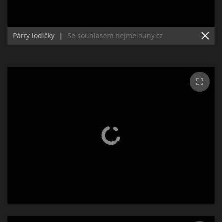
Párty lodičky
|
Se souhlasem nejmelouny.cz