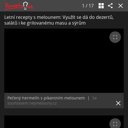
1
/
17
Letní recepty s melounem: Využít se dá do dezertů,
salátů i ke grilovanému masu a sýrům
Pečený hermelín s pikantním melounem
|
Se
souhlasem nejmelouny.cz