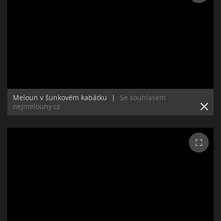
Meloun v šunkovém kabátku
|
Se souhlasem
nejmelouny.cz