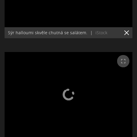
Sýr halloumi skvěle chutná se salátem.
|
iStock