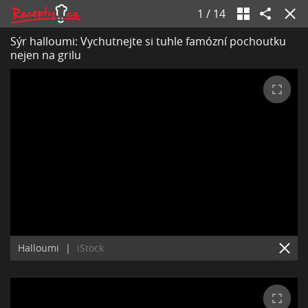
1
/
14
Sýr halloumi: Vychutnejte si tuhle famózní pochoutku
nejen na grilu
Halloumi
|
iStock