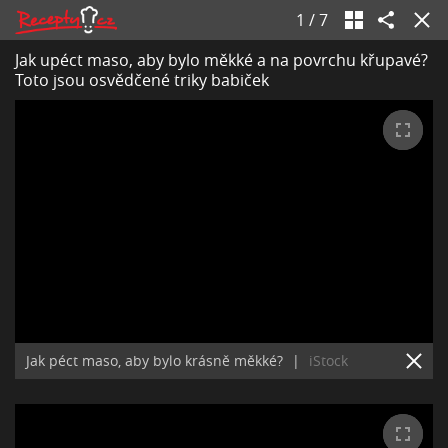
1
/
7
Jak upéct maso, aby bylo měkké a na povrchu křupavé?
Toto jsou osvědčené triky babiček
Jak péct maso, aby bylo krásně měkké?
|
iStock