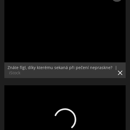
Znáte fígl, díky kterému sekaná při pečení nepraskne?
|
iStock