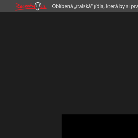
Oblíbená „italská" jídla, která by si pr