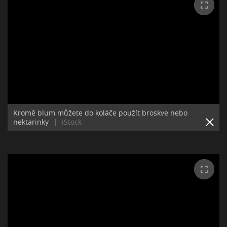
Kromě blum můžete do koláče použít broskve nebo
nektarinky
|
iStock