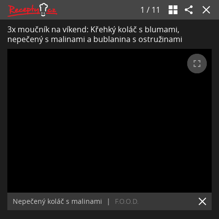
1
/
11
3x moučník na víkend: Křehký koláč s blumami,
nepečený s malinami a bublanina s ostružinami
Nepečený koláč s malinami
|
F.O.O.D.