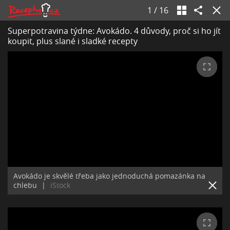
1
/
16
Superpotravina týdne: Avokádo. 4 důvody, proč si ho jít
koupit, plus slané i sladké recepty
Avokádo je skvělé třeba jako jednoduchá pomazánka na
chlebu
|
iStock