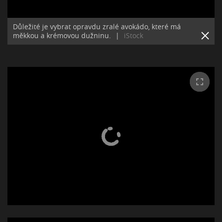
Důležité je vybrat opravdu zralé avokádo, které má
měkkou a krémovou dužninu.
|
iStock