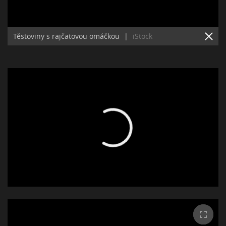
Těstoviny s rajčatovou omáčkou
|
iStock