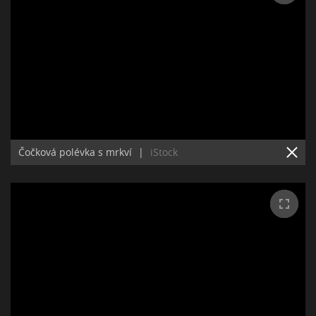
Čočková polévka s mrkví
|
iStock