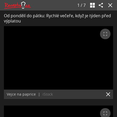
1
/
7
Od pondělí do pátku: Rychlé večeře, když je týden před
výplatou
Vejce na paprice
|
iStock