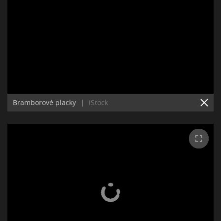
Bramborové placky
|
iStock