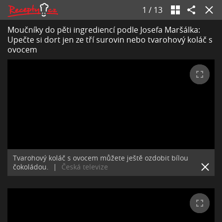
1
/
13
Moučníky do pěti ingrediencí podle Josefa Maršálka:
Upečte si dort jen ze tří surovin nebo tvarohový koláč s
ovocem
Tvarohový koláč s ovocem můžete ještě ozdobit bílou
čokoládou.
|
Česká televize