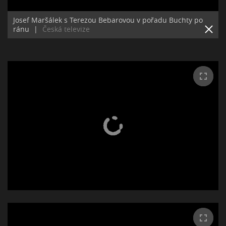
Josef Maršálek s Terezou Bebarovou v pořadu Buchty po
ránu
|
Česká televize