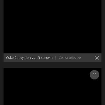
Čokoládový dort ze tří surovin
|
Česká televize