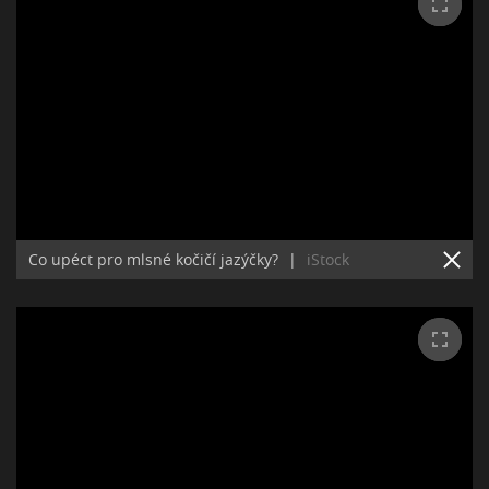
Co upéct pro mlsné kočičí jazýčky?
|
iStock