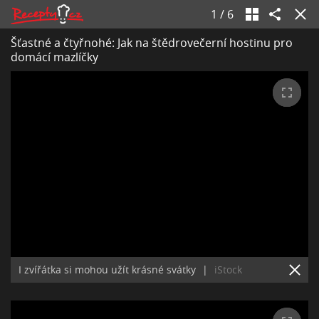
1
/
6
Šťastné a čtyřnohé: Jak na štědrovečerní hostinu pro
domácí mazlíčky
I zvířátka si mohou užít krásné svátky
|
iStock