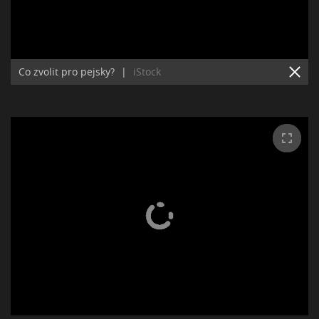
Co zvolit pro pejsky?
|
iStock