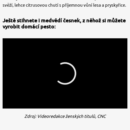
svěží, lehce citrusovou chutí s příjemnou vůní lesa a pryskyřice.
Ještě stihnete i medvědí česnek, z něhož si můžete
vyrobit domácí pesto:
Zdroj: Videoredakce ženských titulů, CNC