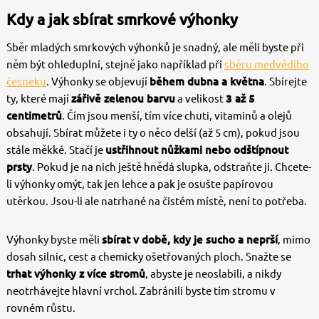
Kdy a jak sbírat smrkové výhonky
Sběr mladých smrkových výhonků je snadný, ale měli byste při
něm být ohleduplní, stejně jako například při
sběru medvědího
česneku
. Výhonky se objevují
během dubna a května
. Sbírejte
ty, které mají
zářivě zelenou barvu
a velikost
3 až 5
centimetrů
. Čím jsou menší, tím více chuti, vitaminů a olejů
obsahují. Sbírat můžete i ty o něco delší (až 5 cm), pokud jsou
stále měkké. Stačí je
ustřihnout nůžkami nebo odštípnout
prsty
. Pokud je na nich ještě hnědá slupka, odstraňte ji. Chcete-
li výhonky omýt, tak jen lehce a pak je osušte papírovou
utěrkou. Jsou-li ale natrhané na čistém místě, není to potřeba.
Výhonky byste měli
sbírat v době, kdy je sucho a neprší
, mimo
dosah silnic, cest a chemicky ošetřovaných ploch. Snažte se
trhat výhonky z více stromů
, abyste je neoslabili, a nikdy
neotrhávejte hlavní vrchol. Zabránili byste tím stromu v
rovném růstu.