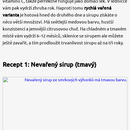
vitaminu C, takže perfektně funguje jako domácí lék. V ledničce
vám pak vydrží zhruba rok. Naproti tomu
rychlá vařená
varianta
je hotová hned do druhého dne a sirupu získáte o
něco větší množství. Má světlejší medovou barvu, hustší
konzistenci a jemnější citrusovou chuť. Na chladném a tmavém
místě vám vydrží 6–12 měsíců, sklenice se sirupem ale můžete
ještě zavařit, a tím prodloužit trvanlivost sirupu až na tři roky.
Recept 1: Nevařený sirup (tmavý)