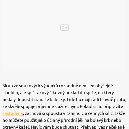
Sirup ze smrkových výhonků rozhodně není jen obyčejné
sladidlo, ale spíš takový šikovný poklad do spíže, na který
nedaly dopustit už naše babičky. Lidé ho mají rádi hlavně proto,
že skvěle spojuje příjemné s užitečným. Pokud si ho připravíte
zastudena
, zachová si spoustu vitaminu C a cenných silic, takže
ho můžete použít jako účinný přírodní lék na bolavý krk nebo
otravný kašel. Navíc vám bude chutnat. Překvapí vás nečekaně