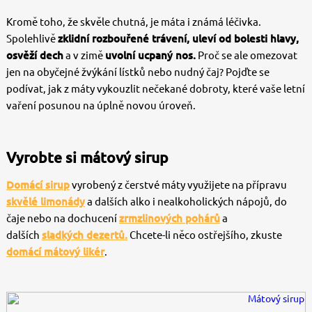
Kromě toho, že skvěle chutná, je máta i známá léčivka.
Spolehlivě
zklidní rozbouřené trávení, uleví od bolesti hlavy,
osvěží dech
a v zimě
uvolní ucpaný nos.
Proč se ale omezovat
jen na obyčejné žvýkání lístků nebo nudný čaj? Pojďte se
podívat, jak z máty vykouzlit nečekané dobroty, které vaše letní
vaření posunou na úplně novou úroveň.
Vyrobte si mátový sirup
Domácí sirup
vyrobený z čerstvé máty využijete na přípravu
skvělé limonády
a dalších alko i nealkoholických nápojů, do
čaje nebo na dochucení
zrmzlinových pohárů
a
dalších
sladkých dezertů.
Chcete-li něco ostřejšího, zkuste
domácí mátový likér
.