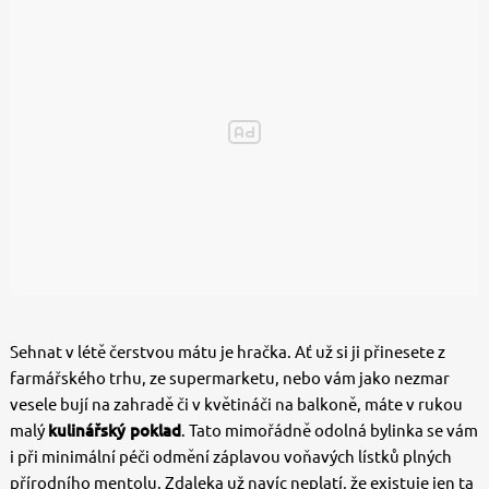
Sehnat v létě čerstvou mátu je hračka. Ať už si ji přinesete z
farmářského trhu, ze supermarketu, nebo vám jako nezmar
vesele bují na zahradě či v květináči na balkoně, máte v rukou
malý
kulinářský poklad
. Tato mimořádně odolná bylinka se vám
i při minimální péči odmění záplavou voňavých lístků plných
přírodního mentolu. Zdaleka už navíc neplatí, že existuje jen ta