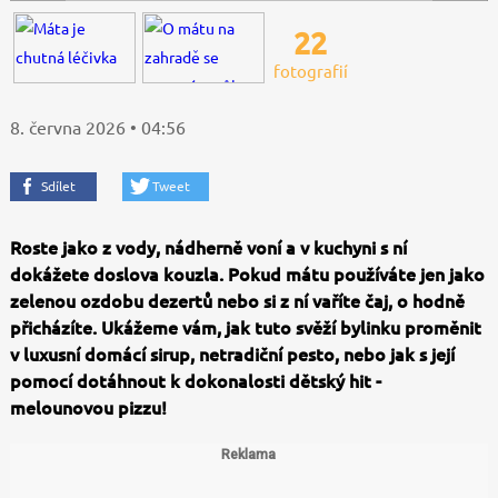
22
fotografií
8. června 2026 • 04:56
Sdílet
Tweet
Roste jako z vody, nádherně voní a v kuchyni s ní
dokážete doslova kouzla. Pokud mátu používáte jen jako
zelenou ozdobu dezertů nebo si z ní vaříte čaj, o hodně
přicházíte. Ukážeme vám, jak tuto svěží bylinku proměnit
v luxusní domácí sirup, netradiční pesto, nebo jak s její
pomocí dotáhnout k dokonalosti dětský hit -
melounovou pizzu!