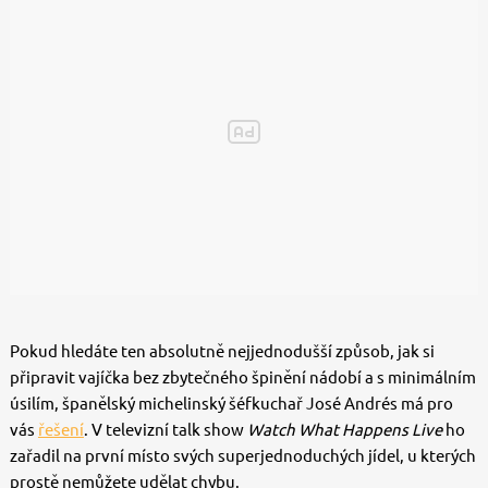
Pokud hledáte ten absolutně nejjednodušší způsob, jak si
připravit vajíčka bez zbytečného špinění nádobí a s minimálním
úsilím, španělský michelinský šéfkuchař José Andrés má pro
vás
řešení
. V televizní talk show
Watch What Happens Live
ho
zařadil na první místo svých superjednoduchých jídel, u kterých
prostě nemůžete udělat chybu.