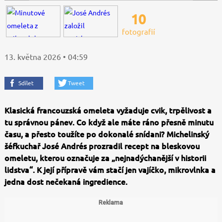
10
fotografií
13. května 2026 • 04:59
Sdílet
Tweet
Klasická francouzská omeleta vyžaduje cvik, trpělivost a
tu správnou pánev. Co když ale máte ráno přesně minutu
času, a přesto toužíte po dokonalé snídani? Michelinský
šéfkuchař José Andrés prozradil recept na bleskovou
omeletu, kterou označuje za „nejnadýchanější v historii
lidstva“. K její přípravě vám stačí jen vajíčko, mikrovlnka a
jedna dost nečekaná ingredience.