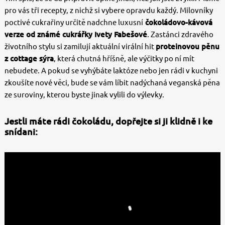
pro vás tři recepty, z nichž si vybere opravdu každý. Milovníky
poctivé cukrařiny určitě nadchne luxusní
čokoládovo-kávová
verze od známé cukrářky Ivety Fabešové
. Zastánci zdravého
životního stylu si zamilují aktuální virální hit
proteinovou pěnu
z cottage sýra
, která chutná hříšně, ale výčitky po ní mít
nebudete. A pokud se vyhýbáte laktóze nebo jen rádi v kuchyni
zkoušíte nové věci, bude se vám líbit nadýchaná veganská pěna
ze suroviny, kterou byste jinak vylili do výlevky.
Jestli máte rádi čokoládu, dopřejte si ji klidně i ke
snídani: