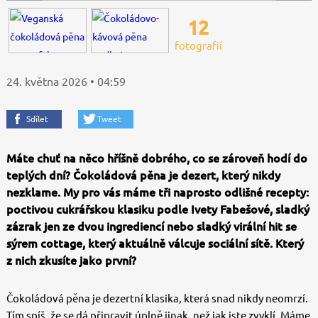
12
fotografií
24. května 2026 • 04:59
Sdílet
Tweet
Máte chuť na něco hříšně dobrého, co se zároveň hodí do
teplých dní? Čokoládová pěna je dezert, který nikdy
nezklame. My pro vás máme tři naprosto odlišné recepty:
poctivou cukrářskou klasiku podle Ivety Fabešové, sladký
zázrak jen ze dvou ingrediencí nebo sladký virální hit se
sýrem cottage, který aktuálně válcuje sociální sítě. Který
z nich zkusíte jako první?
Čokoládová pěna je dezertní klasika, která snad nikdy neomrzí.
Tím spíš, že se dá připravit úplně jinak, než jak jste zvyklí. Máme