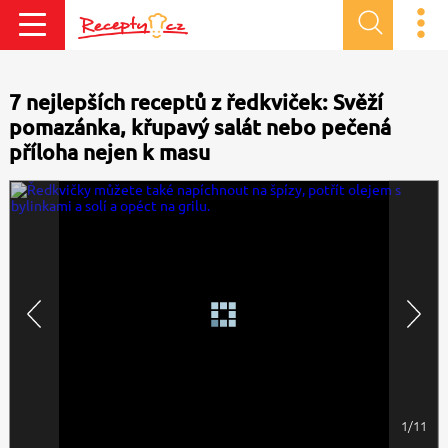
7 nejlepších receptů z ředkviček: Svěží
pomazánka, křupavý salát nebo pečená
příloha nejen k masu
1/11